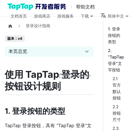
帮助文档
文档首页
游戏商店
游戏服务
下载
简体中文
登录设计指南
1. 登录
按钮的
版本：v4
类型
2.
本页总览
“TapTap
登录”文
字按钮
使用 TapTap 登录的
复制为 Markdown
2.1
按钮设计规则
官方
默认
按钮
2.2
1. 登录按钮的类型
按钮
尺寸
TapTap 登录按钮，具有 “TapTap 登录”文
2.3