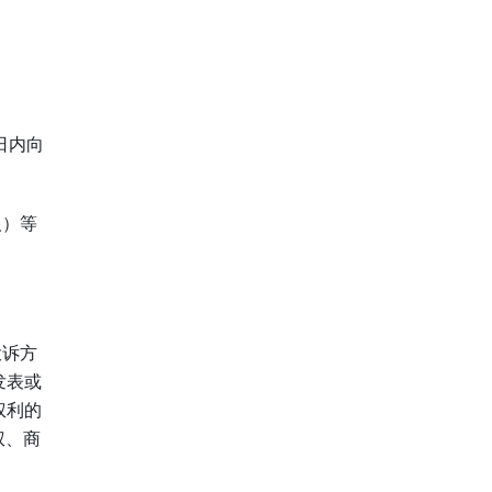
日内向
人）等
投诉方
发表或
权利的
权、商