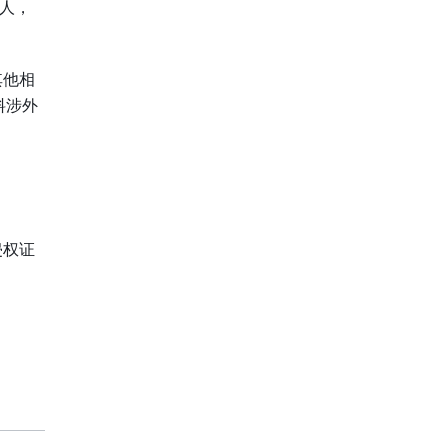
的人，
其他相
料涉外
侵权证