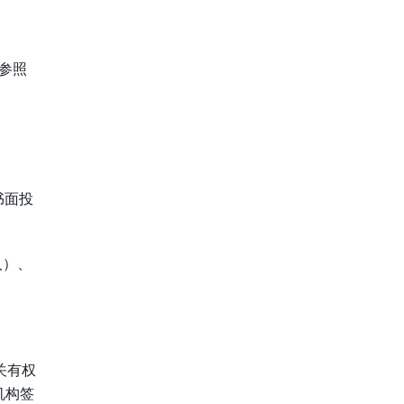
请参照
书面投
人）、
关有权
机构签