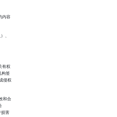
的内容
人）、
关有权
机构签
成侵权
效和合
给
誉损害