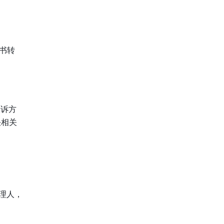
知书转
投诉方
决相关
理人，