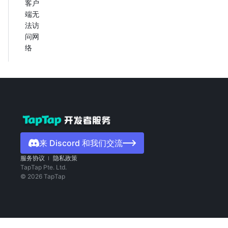
客户
端无
法访
问网
络
来 Discord 和我们交流
服务协议
隐私政策
TapTap Pte. Ltd.
©
2026
TapTap