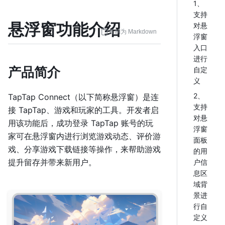
1、
支持
悬浮窗功能介绍
对悬
复制为 Markdown
浮窗
入口
进行
产品简介
自定
义
2、
TapTap Connect（以下简称悬浮窗）是连
支持
接 TapTap、游戏和玩家的工具。开发者启
对悬
用该功能后，成功登录 TapTap 账号的玩
浮窗
家可在悬浮窗内进行浏览游戏动态、评价游
面板
戏、分享游戏下载链接等操作，来帮助游戏
的用
提升留存并带来新用户。
户信
息区
域背
景进
行自
定义