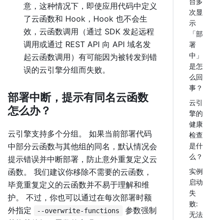
台多
意，这种情况下，即使应用代码中定义
次显
了云函数和 Hook，Hook 也不会生
示
效，云函数调用（通过 SDK 发起远程
「部
调用或通过 REST API 向 API 域名发
署
中」
起云函数调用）有可能因为被转发到错
是怎
误的云引擎分组而失败。
么回
事？
部署中断，提示有同名云函数
云引
怎么办？
擎的
健康
云引擎支持多个分组。 如果当前部署代码
检查
中部分云函数与其他组的同名，默认情况会
是什
么？
提示错误并中断部署，防止意外重复定义云
函数。 我们建议你移除不需要的云函数，
实例
启动
毕竟重复定义的云函数并不易于理解和维
失
护。 不过，你也可以通过在每次部署时额
败:
外指定
参数强制
--overwrite-functions
无法