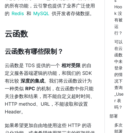
s
的所有功能，云引擎也提供了业界广泛使用
Hoo
的
Redis
和
MySQL
供开发者存储数据。
k 没
有被
运
云函数
行？
可以
在云
云函数有哪些限制？
函数
中未
云函数是 TDS 提供的一个
相对受限
的自
登录
定义服务器端逻辑的功能，和我们的 SDK
的情
有比较
深度的集成
。我们将云函数设计为
况下
查询
一种类似
RPC
的机制，在云函数中你只能
_Use
关注参数和结果，而不能自定义超时时间、
r 表
HTTP method、URL，不能读取和设置
吗？
Header。
部署
如果希望更加自由地使用这些 HTTP 的语
多次
部署
义化功能，或者希望使用第三方的框架提供