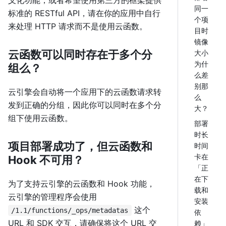
同一
标准的 RESTful API，请在你的应用中自行
个项
来处理 HTTP 请求而不是使用云函数。
目时
镜像
云函数可以同时存在于多个分
大小
为什
组么？
么差
别那
云引擎会自动将一个应用下的云函数请求转
么
发到正确的分组，因此你可以同时在多个分
大？
组下使用云函数。
部署
时长
项目部署成功了，但云函数和
时间
卡在
Hook 不可用？
「正
在下
为了支持云引擎的云函数和 Hook 功能，
载和
云引擎的管理程序会使用
安装
这个
/1.1/functions/_ops/metadatas
依
URL 和 SDK 交互，请确保将这个 URL 交
赖」