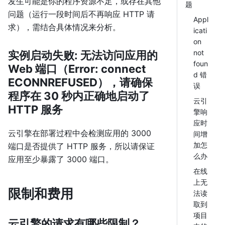
发生可能是你的程序资源不足，或存在其他
题
问题（运行一段时间后不再响应 HTTP 请
Appl
求），需结合具体情况来分析。
icati
on
not
实例启动失败: 无法访问应用的
foun
Web 端口（Error: connect
d 错
ECONNREFUSED），请确保
误
程序在 30 秒内正确地启动了
云引
HTTP 服务
擎响
应时
云引擎在部署过程中会检测应用的 3000
间增
加怎
端口是否提供了 HTTP 服务，所以请保证
么办
应用至少暴露了 3000 端口。
在线
上无
限制和费用
法读
取到
项目
云引擎的请求有哪些限制？