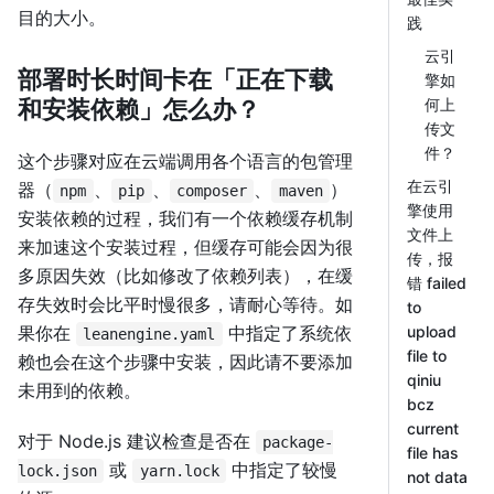
目的大小。
践
云引
部署时长时间卡在「正在下载
擎如
和安装依赖」怎么办？
何上
传文
件？
这个步骤对应在云端调用各个语言的包管理
在云引
器（
、
、
、
）
npm
pip
composer
maven
擎使用
安装依赖的过程，我们有一个依赖缓存机制
文件上
来加速这个安装过程，但缓存可能会因为很
传，报
多原因失效（比如修改了依赖列表），在缓
错 failed
存失效时会比平时慢很多，请耐心等待。如
to
果你在
中指定了系统依
upload
leanengine.yaml
file to
赖也会在这个步骤中安装，因此请不要添加
qiniu
未用到的依赖。
bcz
current
对于 Node.js 建议检查是否在
package-
file has
或
中指定了较慢
lock.json
yarn.lock
not data