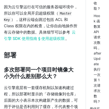
收
因为云引擎运行在可信的服务器端环境中，
取？
所以你可以全局开启超级权限（
Master
Hoo
），这样云端会跳过包括 ACL 和
Key
k 函
Class 权限在内的检查，让你自由地操作所
数算
有云存储中的数据。具体细节可以参考
云
API
请求
引擎 SDK 使用指南 § 使用超级权限
。
次数
吗，
after
部署
Upd
ate
多次部署同一个项目时镜像大
执行
一次
小为什么差别那么大？
算 1
次请
云引擎底层有一套缓存机制以加速构建过
求次
程，所以部署时显示的「存储镜像到仓库」
数
后面的大小表示本次构建新产生的数据，可
吗？
用于评估是否利用到了缓存，不代表整个项
最佳实