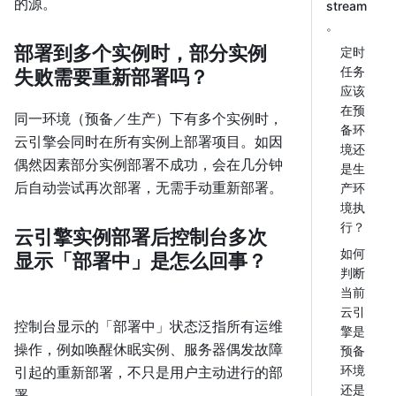
的源。
stream
。
部署到多个实例时，部分实例
定时
任务
失败需要重新部署吗？
应该
在预
同一环境（预备／生产）下有多个实例时，
备环
云引擎会同时在所有实例上部署项目。如因
境还
偶然因素部分实例部署不成功，会在几分钟
是生
后自动尝试再次部署，无需手动重新部署。
产环
境执
行？
云引擎实例部署后控制台多次
如何
显示「部署中」是怎么回事？
判断
当前
云引
控制台显示的「部署中」状态泛指所有运维
擎是
操作，例如唤醒休眠实例、服务器偶发故障
预备
环境
引起的重新部署，不只是用户主动进行的部
还是
署。