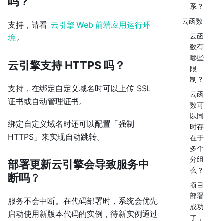
吗？
系？
云函数
支持，请看
云引擎 Web 前端应用运行环
云函
境
。
数有
哪些
云引擎支持 HTTPS 吗？
限
制？
支持，在绑定自定义域名时可以上传 SSL
云函
证书或自动管理证书。
数可
以同
绑定自定义域名时还可以配置「强制
时存
HTTPS」来实现自动跳转。
在于
多个
分组
部署更新云引擎会导致服务中
么？
断吗？
项目
部署
服务不会中断。在代码部署时，系统会优先
成功
启动使用新版本代码的实例，待新实例通过
了，