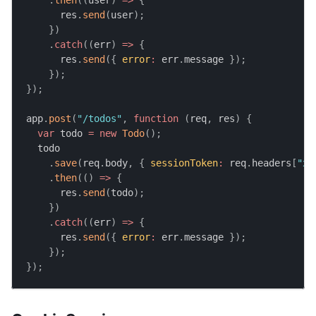
.
then
(
(
user
)
=>
{
      res
.
send
(
user
)
;
}
)
.
catch
(
(
err
)
=>
{
      res
.
send
(
{
error
:
 err
.
message
}
)
;
}
)
;
}
)
;
app
.
post
(
"/todos"
,
function
(
req
,
 res
)
{
var
 todo 
=
new
Todo
(
)
;
  todo
.
save
(
req
.
body
,
{
sessionToken
:
 req
.
headers
[
"x-
.
then
(
(
)
=>
{
      res
.
send
(
todo
)
;
}
)
.
catch
(
(
err
)
=>
{
      res
.
send
(
{
error
:
 err
.
message
}
)
;
}
)
;
}
)
;