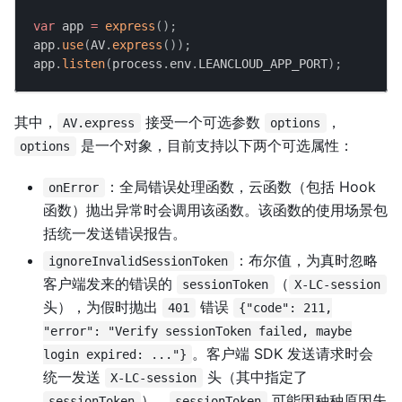
var
 app 
=
express
(
)
;
app
.
use
(
AV
.
express
(
)
)
;
app
.
listen
(
process
.
env
.
LEANCLOUD_APP_PORT
)
;
其中，
接受一个可选参数
，
AV.express
options
是一个对象，目前支持以下两个可选属性：
options
：全局错误处理函数，云函数（包括 Hook
onError
函数）抛出异常时会调用该函数。该函数的使用场景包
括统一发送错误报告。
：布尔值，为真时忽略
ignoreInvalidSessionToken
客户端发来的错误的
（
sessionToken
X-LC-session
头），为假时抛出
错误
401
{"code": 211,
"error": "Verify sessionToken failed, maybe
。客户端 SDK 发送请求时会
login expired: ..."}
统一发送
头（其中指定了
X-LC-session
），
可能因种种原因失
sessionToken
sessionToken