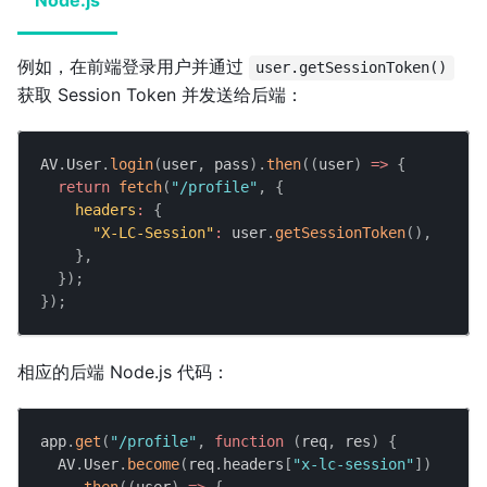
Node.js
例如，在前端登录用户并通过
user.getSessionToken()
获取 Session Token 并发送给后端：
AV
.
User
.
login
(
user
,
 pass
)
.
then
(
(
user
)
=>
{
return
fetch
(
"/profile"
,
{
headers
:
{
"X-LC-Session"
:
 user
.
getSessionToken
(
)
,
}
,
}
)
;
}
)
;
相应的后端 Node.js 代码：
app
.
get
(
"/profile"
,
function
(
req
,
 res
)
{
AV
.
User
.
become
(
req
.
headers
[
"x-lc-session"
]
)