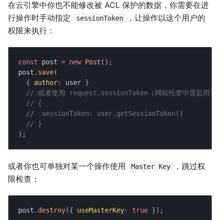
在云引擎中你也不能修改被 ACL 保护的数据，你需要在进
行操作时手动指定
，让操作以这个用户的
sessionToken
权限来执行：
const
 post 
=
new
Post
(
)
;
post
.
save
(
{
author
:
 user 
}
// 或者使用 request.sessionToken（网站托管中需启用 `Clo
// {
//  sessionToken: user.getSessionToken()
// }
)
;
或者你也可单独对某一个操作使用
，跳过权
Master Key
限检查：
post
.
destroy
(
{
useMasterKey
:
true
}
)
;