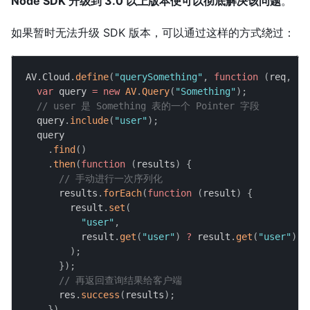
Node SDK 升级到 3.0 以上版本便可以彻底解决该问题
。
如果暂时无法升级 SDK 版本，可以通过这样的方式绕过：
AV
.
Cloud
.
define
(
"querySomething"
,
function
(
req
,
 re
var
 query 
=
new
AV
.
Query
(
"Something"
)
;
// user 是 Something 表的一个 Pointer 字段
  query
.
include
(
"user"
)
;
  query
.
find
(
)
.
then
(
function
(
results
)
{
// 手动进行一次序列化
      results
.
forEach
(
function
(
result
)
{
        result
.
set
(
"user"
,
          result
.
get
(
"user"
)
?
 result
.
get
(
"user"
)
.
t
)
;
}
)
;
// 再返回查询结果给客户端
      res
.
success
(
results
)
;
}
)