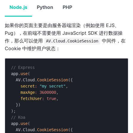
Node.js
Python
PHP
如果你的页面主要是由服务器端渲染（例如使用 EJS、
Pug），在前端不需要使用 JavaScript SDK 进行数据操
作，那么可以使用
中间件，在
AV.Cloud.CookieSession
Cookie 中维护用户状态：
// Express
app
.
use
(
AV
.
Cloud
.
CookieSession
(
{
secret
:
"my secret"
,
maxAge
:
3600000
,
fetchUser
:
true
,
}
)
)
;
// Koa
app
.
use
(
AV
.
Cloud
.
CookieSession
(
{