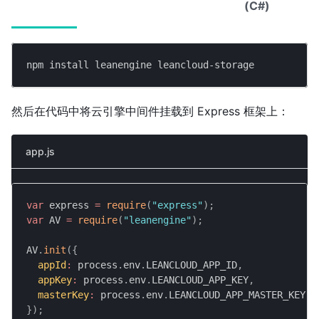
(C#)
npm install leanengine leancloud-storage
然后在代码中将云引擎中间件挂载到 Express 框架上：
app.js
var
 express 
=
require
(
"express"
)
;
var
AV
=
require
(
"leanengine"
)
;
AV
.
init
(
{
appId
:
 process
.
env
.
LEANCLOUD_APP_ID
,
appKey
:
 process
.
env
.
LEANCLOUD_APP_KEY
,
masterKey
:
 process
.
env
.
LEANCLOUD_APP_MASTER_KEY
,
}
)
;