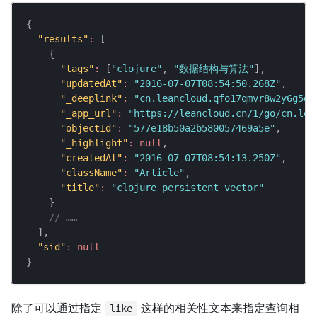
{
"results"
:
[
{
"tags"
:
[
"clojure"
,
"数据结构与算法"
]
,
"updatedAt"
:
"2016-07-07T08:54:50.268Z"
,
"_deeplink"
:
"cn.leancloud.qfo17qmvr8w2y6g5gt
"_app_url"
:
"https://leancloud.cn/1/go/cn.lea
"objectId"
:
"577e18b50a2b580057469a5e"
,
"_highlight"
:
null
,
"createdAt"
:
"2016-07-07T08:54:13.250Z"
,
"className"
:
"Article"
,
"title"
:
"clojure persistent vector"
}
// ……
]
,
"sid"
:
null
}
除了可以通过指定
这样的相关性文本来指定查询相
like