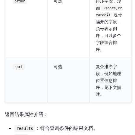
可选
排序字段，形
order
如
-score,cr
逗号
eatedAt
隔开的字段，
负号表示倒
序，可以多个
字段组合排
序。
可选
复杂排序字
sort
段，例如地理
位置信息排
序，见下文描
述。
返回结果属性介绍：
：符合查询条件的结果文档。
results