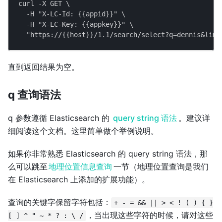
curl -X GET \
  -H "X-LC-Id: {{appid}}" \
  -H "X-LC-Key: {{appkey}}" \
  "https://{{host}}/1.1/search/select?q=dennis&limi
直到返回结果为空。
q 查询语法
q 参数遵循 Elasticsearch 的
query string 语法
。建议详
细阅读这个文档。这里简单做个举例说明。
如果你非常熟悉 Elasticsearch 的 query string 语法，那
么可以跳至
地理位置信息查询
一节（地理位置查询是我们
在 Elasticsearch 上添加的扩展功能）。
查询的关键字保留字符包括：
+ - = && || > < ! ( ) { }
，当出现这些字符的时候，请对这些
[ ] ^ " ~ * ? : \ /