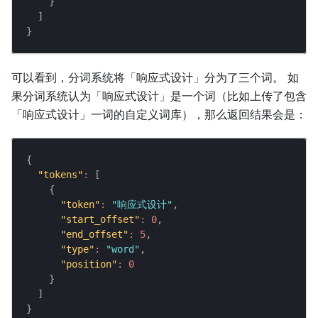
}
]
}
可以看到，分词系统将「响应式设计」分为了三个词。 如
果分词系统认为「响应式设计」是一个词（比如上传了包含
「响应式设计」一词的自定义词库），那么返回结果会是：
{
"tokens"
:
[
{
"token"
:
"响应式设计"
,
"start_offset"
:
0
,
"end_offset"
:
5
,
"type"
:
"word"
,
"position"
:
0
}
]
}