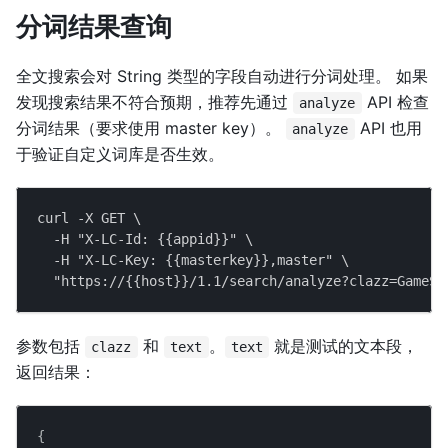
分词结果查询
全文搜索会对 String 类型的字段自动进行分词处理。 如果
发现搜索结果不符合预期，推荐先通过
API 检查
analyze
分词结果（要求使用 master key）。
API 也用
analyze
于验证自定义词库是否生效。
curl -X GET \
  -H "X-LC-Id: {{appid}}" \
  -H "X-LC-Key: {{masterkey}},master" \
  "https://{{host}}/1.1/search/analyze?clazz=Gam
参数包括
和
。
就是测试的文本段，
clazz
text
text
返回结果：
{