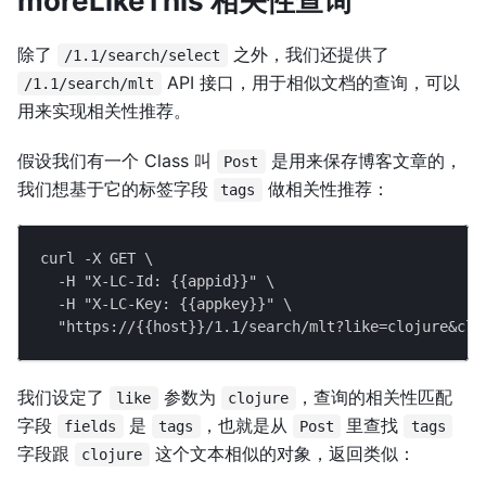
moreLikeThis 相关性查询
除了
之外，我们还提供了
/1.1/search/select
API 接口，用于相似文档的查询，可以
/1.1/search/mlt
用来实现相关性推荐。
假设我们有一个 Class 叫
是用来保存博客文章的，
Post
我们想基于它的标签字段
做相关性推荐：
tags
curl -X GET \
  -H "X-LC-Id: {{appid}}" \
  -H "X-LC-Key: {{appkey}}" \
  "https://{{host}}/1.1/search/mlt?like=clojure&cla
我们设定了
参数为
，查询的相关性匹配
like
clojure
字段
是
，也就是从
里查找
fields
tags
Post
tags
字段跟
这个文本相似的对象，返回类似：
clojure