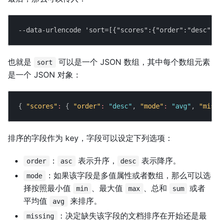
--data-urlencode 'sort=[{"scores":{"order":"desc","
也就是
可以是一个 JSON 数组，其中每个数组元素
sort
是一个 JSON 对象：
{
"scores"
:
{
"order"
:
"desc"
,
"mode"
:
"avg"
,
"miss
排序的字段作为 key，字段可以设定下列选项：
：
表示升序，
表示降序。
order
asc
desc
：如果该字段是多值属性或者数组，那么可以选
mode
择按照最小值
、最大值
、总和
或者
min
max
sum
平均值
来排序。
avg
：决定缺失该字段的文档排序在开始还是最
missing