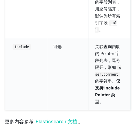
的字段列表，
用逗号隔开，
默认为所有索
引字段
_al
。
l
可选
关联查询内联
include
的 Pointer 字
段列表，逗号
隔开，形如
u
ser,comment
的字符串。
仅
支持 include
Pointer 类
型
。
更多内容参考
Elasticsearch 文档
。