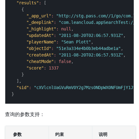
"results"
:
[
{
"_app_url"
:
"http://stg.pass.com//1/go/com.le
"_deeplink"
:
"com.leancloud.appSearchTest://l
"_highlight"
:
null
,
"updatedAt"
:
"2011-08-20T02:06:57.931Z"
,
"playerName"
:
"Sean Plott"
,
"objectId"
:
"51e3a334e4b0b3eb44adbe1a"
,
"createdAt"
:
"2011-08-20T02:06:57.931Z"
,
"cheatMode"
:
false
,
"score"
:
1337
}
]
,
"sid"
:
"cXVlcnlUaGVuRmV0Y2g7Mzs0NDpWX0NFUmFjY1JtM
}
查询的参数支持：
参数
约束
说明