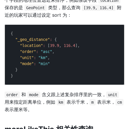
location
保存的是
类型，那么查询
附
GeoPoint
[39.9, 116.4]
近的玩家可以通过设定 sort 为：
{
"_geo_distance"
:
{
"location"
:
[
39.9
,
116.4
]
,
"order"
:
"asc"
,
"unit"
:
"km"
,
"mode"
:
"min"
}
}
和
含义跟上述复杂排序里的一致，
order
mode
unit
用来指定距离单位，例如
表示千米，
表示米，
km
m
cm
表示厘米等。