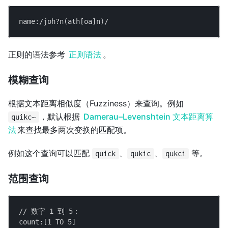
name:/joh?n(ath[oa]n)/
正则的语法参考
正则语法
。
模糊查询
根据文本距离相似度（Fuzziness）来查询。例如
，默认根据
Damerau–Levenshtein 文本距离算
quikc~
法
来查找最多两次变换的匹配项。
例如这个查询可以匹配
、
、
等。
quick
qukic
qukci
范围查询
// 数字 1 到 5：
count:[1 TO 5]