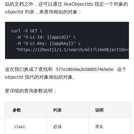
似的文档之外，还可以通过 likeObjectIds 指定一个对象的
objectId 列表，来查询相似的对象：
curl -X GET \
  -H "X-LC-Id: {{appid}}" \
  -H "X-LC-Key: {{appkey}}" \
  "https://{{host}}/1.1/search/mlt?likeObjectIds=57
这次我们换成了查找和
这个
577e18b50a2b580057469a5e
objectId 指代的对象相似的对象。
更详细的查询参数说明：
参数
约束
说明
必须
类名
clazz