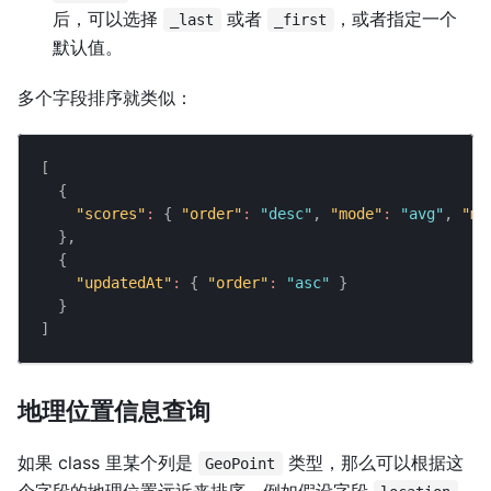
后，可以选择
或者
，或者指定一个
_last
_first
默认值。
多个字段排序就类似：
[
{
"scores"
:
{
"order"
:
"desc"
,
"mode"
:
"avg"
,
"mi
}
,
{
"updatedAt"
:
{
"order"
:
"asc"
}
}
]
地理位置信息查询
如果 class 里某个列是
类型，那么可以根据这
GeoPoint
个字段的地理位置远近来排序，例如假设字段